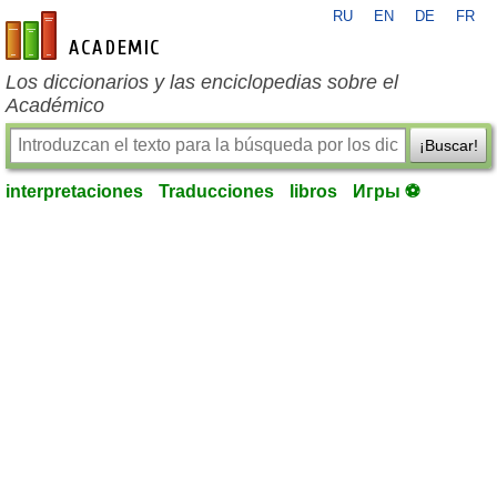
RU
EN
DE
FR
es-academic.com
Los diccionarios y las enciclopedias sobre el
Académico
¡Buscar!
interpretaciones
Traducciones
libros
Игры ⚽