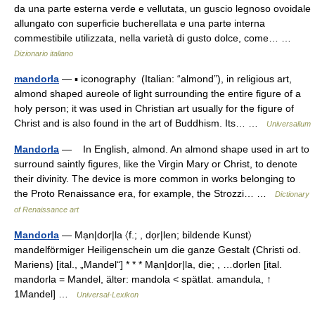
da una parte esterna verde e vellutata, un guscio legnoso ovoidale
allungato con superficie bucherellata e una parte interna
commestibile utilizzata, nella varietà di gusto dolce, come… …
Dizionario italiano
mandorla
— ▪ iconography (Italian: “almond”), in religious art,
almond shaped aureole of light surrounding the entire figure of a
holy person; it was used in Christian art usually for the figure of
Christ and is also found in the art of Buddhism. Its… …
Universalium
Mandorla
— In English, almond. An almond shape used in art to
surround saintly figures, like the Virgin Mary or Christ, to denote
their divinity. The device is more common in works belonging to
the Proto Renaissance era, for example, the Strozzi… …
Dictionary
of Renaissance art
Mandorla
— Mạn|dor|la 〈f.; , dọr|len; bildende Kunst〉
mandelförmiger Heiligenschein um die ganze Gestalt (Christi od.
Mariens) [ital., „Mandel“] * * * Mạn|dor|la, die; , …dọrlen [ital.
mandorla = Mandel, älter: mandola < spätlat. amandula, ↑
1Mandel] …
Universal-Lexikon