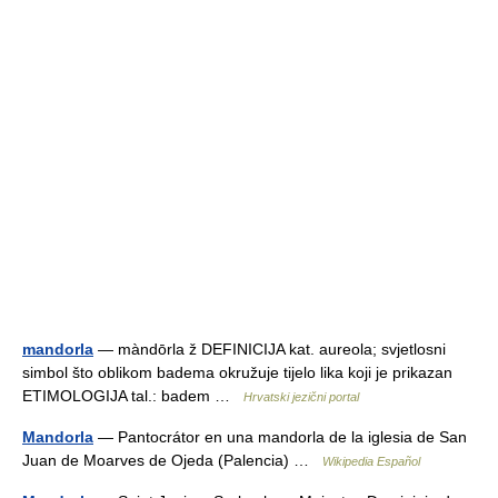
mandorla
— màndōrla ž DEFINICIJA kat. aureola; svjetlosni
simbol što oblikom badema okružuje tijelo lika koji je prikazan
ETIMOLOGIJA tal.: badem …
Hrvatski jezični portal
Mandorla
— Pantocrátor en una mandorla de la iglesia de San
Juan de Moarves de Ojeda (Palencia) …
Wikipedia Español