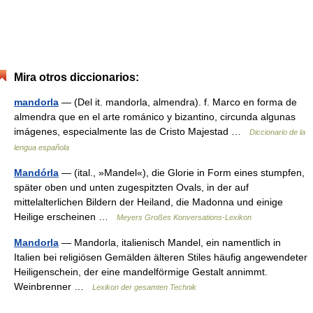
Mira otros diccionarios:
mandorla
— (Del it. mandorla, almendra). f. Marco en forma de
almendra que en el arte románico y bizantino, circunda algunas
imágenes, especialmente las de Cristo Majestad …
Diccionario de la
lengua española
Mandórla
— (ital., »Mandel«), die Glorie in Form eines stumpfen,
später oben und unten zugespitzten Ovals, in der auf
mittelalterlichen Bildern der Heiland, die Madonna und einige
Heilige erscheinen …
Meyers Großes Konversations-Lexikon
Mandorla
— Mandorla, italienisch Mandel, ein namentlich in
Italien bei religiösen Gemälden älteren Stiles häufig angewendeter
Heiligenschein, der eine mandelförmige Gestalt annimmt.
Weinbrenner …
Lexikon der gesamten Technik