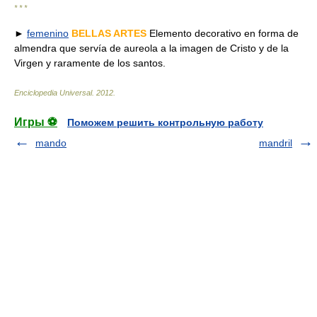
* * *
►
femenino
BELLAS ARTES
Elemento decorativo en forma de
almendra que servía de aureola a la imagen de Cristo y de la
Virgen y raramente de los santos.
Enciclopedia Universal
.
2012
.
Игры ⚽
Поможем решить контрольную работу
mando
mandril